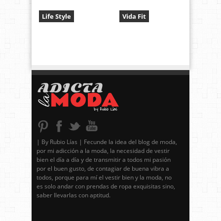
Life Style
Vida Fit
| By Rubio Lías | Fecunde la idea del blog de moda,
por mi adicción a la moda, la necesidad de vestir
bien el día a día y de transmitir a todos mi pasión
por el buen gusto, de contagiar de buena vibra a
todos, porque para mí el vestir bien y la moda, no
es solo andar con prendas de ropa exquisitas sino,
saber llevarlas con aptitud.