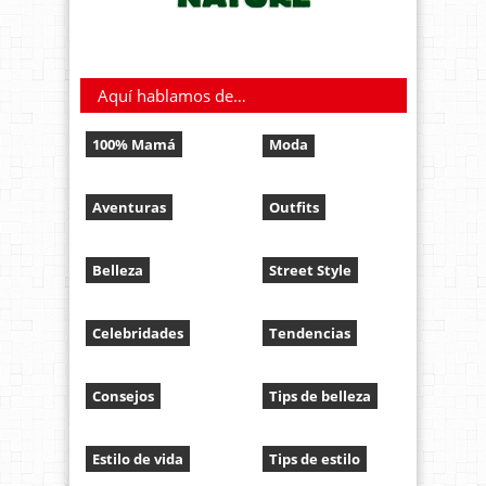
Aquí hablamos de…
100% Mamá
Moda
Aventuras
Outfits
Belleza
Street Style
Celebridades
Tendencias
Consejos
Tips de belleza
Estilo de vida
Tips de estilo