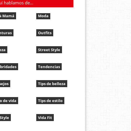
uí hablamos de…
% Mamá
Moda
nturas
Outfits
eza
Street Style
bridades
Tendencias
sejos
Tips de belleza
lo de vida
Tips de estilo
 Style
Vida Fit