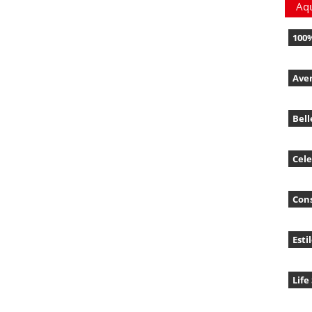
Aq
100
Ave
Bell
Cele
Con
Esti
Life