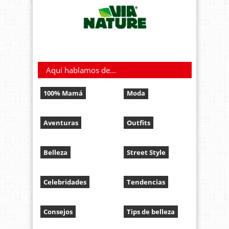
Aquí hablamos de…
100% Mamá
Moda
Aventuras
Outfits
Belleza
Street Style
Celebridades
Tendencias
Consejos
Tips de belleza