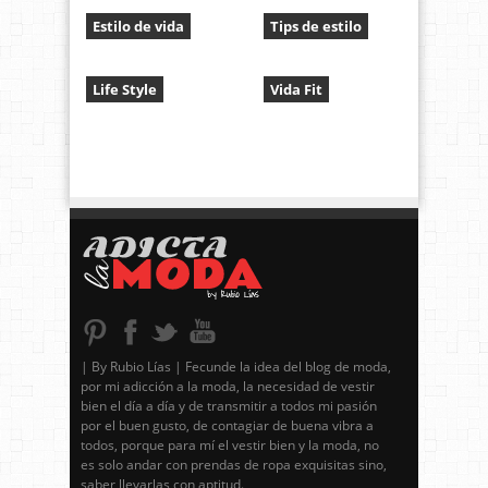
Estilo de vida
Tips de estilo
Life Style
Vida Fit
| By Rubio Lías | Fecunde la idea del blog de moda,
por mi adicción a la moda, la necesidad de vestir
bien el día a día y de transmitir a todos mi pasión
por el buen gusto, de contagiar de buena vibra a
todos, porque para mí el vestir bien y la moda, no
es solo andar con prendas de ropa exquisitas sino,
saber llevarlas con aptitud.