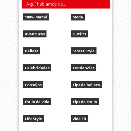
Aquí hablamos de…
100% Mamá
Moda
Aventuras
Outfits
Belleza
Street Style
Celebridades
Tendencias
Consejos
Tips de belleza
Estilo de vida
Tips de estilo
Life Style
Vida Fit