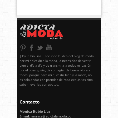
| By Rubio Lías | Fecunde la idea del blog de moda,
por mi adicción a la moda, la necesidad de vestir
bien el día a día y de transmitir a todos mi pasión
por el buen gusto, de contagiar de buena vibra a
todos, porque para mí el vestir bien y la moda, no
es solo andar con prendas de ropa exquisitas sino,
saber llevarlas con aptitud.
Contacto
Monica Rubio Lías
Email:
monica@adictalamoda.com