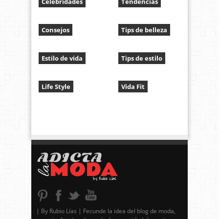
Celebridades
Tendencias
Consejos
Tips de belleza
Estilo de vida
Tips de estilo
Life Style
Vida Fit
| By Rubio Lías | Fecunde la idea del blog de moda,