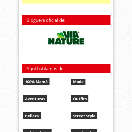
Bloguera oficial de:
Aquí hablamos de…
100% Mamá
Moda
Aventuras
Outfits
Belleza
Street Style