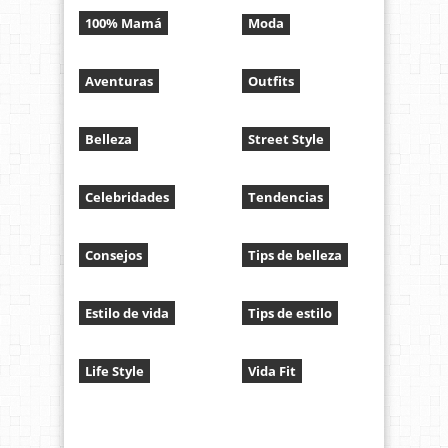
100% Mamá
Moda
Aventuras
Outfits
Belleza
Street Style
Celebridades
Tendencias
Consejos
Tips de belleza
Estilo de vida
Tips de estilo
Life Style
Vida Fit