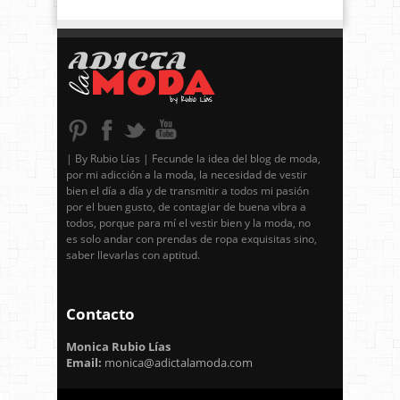
| By Rubio Lías | Fecunde la idea del blog de moda,
por mi adicción a la moda, la necesidad de vestir
bien el día a día y de transmitir a todos mi pasión
por el buen gusto, de contagiar de buena vibra a
todos, porque para mí el vestir bien y la moda, no
es solo andar con prendas de ropa exquisitas sino,
saber llevarlas con aptitud.
Contacto
Monica Rubio Lías
Email:
monica@adictalamoda.com