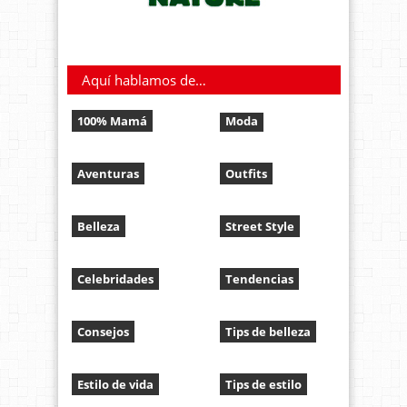
Aquí hablamos de…
100% Mamá
Moda
Aventuras
Outfits
Belleza
Street Style
Celebridades
Tendencias
Consejos
Tips de belleza
Estilo de vida
Tips de estilo