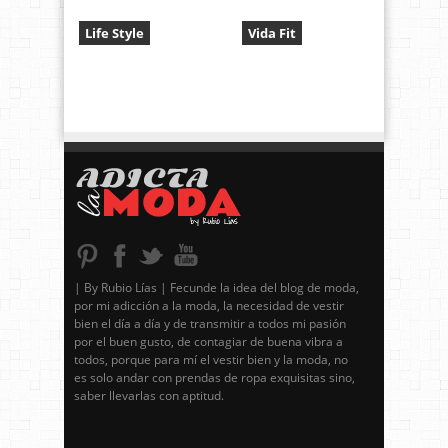
Life Style
Vida Fit
| By Rubio Lías | Fecunde la idea del blog de moda,
por mi adicción a la moda, la necesidad de vestir
bien el día a día y de transmitir a todos mi pasión
por el buen gusto, de contagiar de buena vibra a
todos, porque para mí el vestir bien y la moda, no
es solo andar con prendas de ropa exquisitas sino,
saber llevarlas con aptitud.