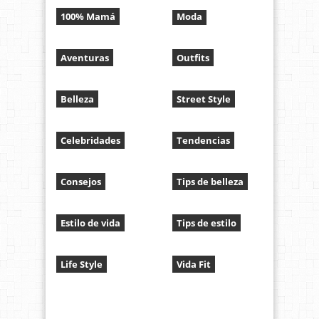
100% Mamá
Moda
Aventuras
Outfits
Belleza
Street Style
Celebridades
Tendencias
Consejos
Tips de belleza
Estilo de vida
Tips de estilo
Life Style
Vida Fit