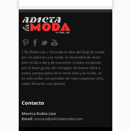
| By Rubio Lías | Fecunde la idea del blog de moda,
por mi adicción a la moda, la necesidad de vestir
bien el día a día y de transmitir a todos mi pasión
por el buen gusto, de contagiar de buena vibra a
todos, porque para mí el vestir bien y la moda, no
es solo andar con prendas de ropa exquisitas sino,
saber llevarlas con aptitud.
Contacto
Monica Rubio Lías
Email:
monica@adictalamoda.com