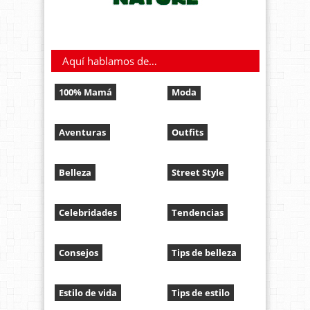
Aquí hablamos de…
100% Mamá
Moda
Aventuras
Outfits
Belleza
Street Style
Celebridades
Tendencias
Consejos
Tips de belleza
Estilo de vida
Tips de estilo