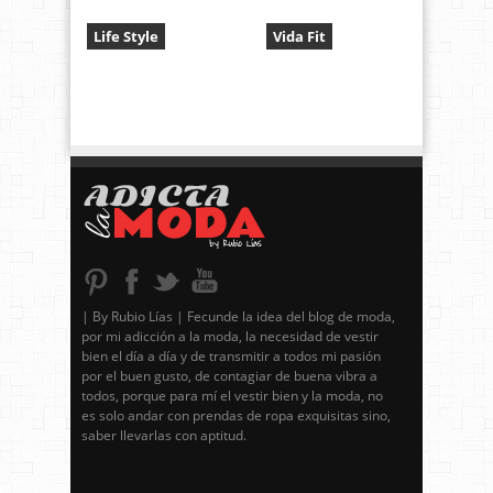
Life Style
Vida Fit
| By Rubio Lías | Fecunde la idea del blog de moda,
por mi adicción a la moda, la necesidad de vestir
bien el día a día y de transmitir a todos mi pasión
por el buen gusto, de contagiar de buena vibra a
todos, porque para mí el vestir bien y la moda, no
es solo andar con prendas de ropa exquisitas sino,
saber llevarlas con aptitud.