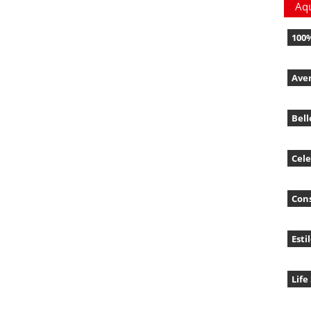
Aq
100
Ave
Bell
Cele
Con
Esti
Life