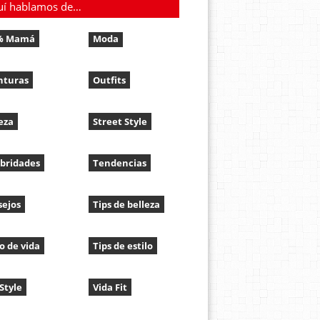
uí hablamos de…
% Mamá
Moda
nturas
Outfits
eza
Street Style
bridades
Tendencias
sejos
Tips de belleza
lo de vida
Tips de estilo
 Style
Vida Fit