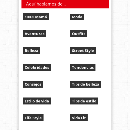
Aquí hablamos de…
100% Mamá
Moda
Aventuras
Outfits
Belleza
Street Style
Celebridades
Tendencias
Consejos
Tips de belleza
Estilo de vida
Tips de estilo
Life Style
Vida Fit