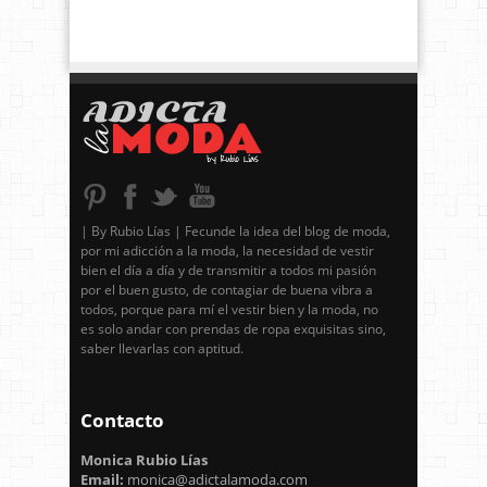
| By Rubio Lías | Fecunde la idea del blog de moda,
por mi adicción a la moda, la necesidad de vestir
bien el día a día y de transmitir a todos mi pasión
por el buen gusto, de contagiar de buena vibra a
todos, porque para mí el vestir bien y la moda, no
es solo andar con prendas de ropa exquisitas sino,
saber llevarlas con aptitud.
Contacto
Monica Rubio Lías
Email:
monica@adictalamoda.com