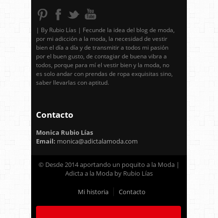
| By Rubio Lías | Fecunde la idea del blog de moda,
por mi adicción a la moda, la necesidad de vestir
bien el día a día y de transmitir a todos mi pasión
por el buen gusto, de contagiar de buena vibra a
todos, porque para mí el vestir bien y la moda, no
es solo andar con prendas de ropa exquisitas sino,
saber llevarlas con aptitud.
Contacto
Monica Rubio Lías
Email:
monica@adictalamoda.com
© Desde 2014 aportando un poquito a la Moda |
Adicta a la Moda by Rubio Lías
Mi historia
Contacto