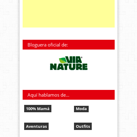
Bloguera oficial de:
Aquí hablamos de…
100% Mamá
Moda
Aventuras
Outfits