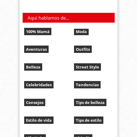
Aquí hablamos de…
100% Mamá
Moda
Aventuras
Outfits
Belleza
Street Style
Celebridades
Tendencias
Consejos
Tips de belleza
Estilo de vida
Tips de estilo