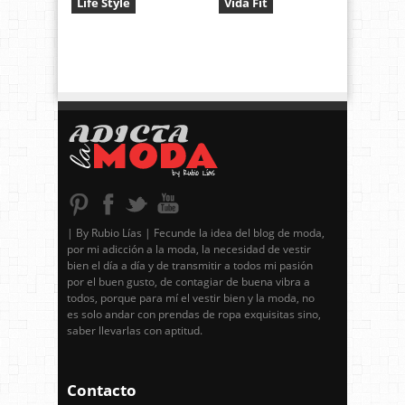
Life Style
Vida Fit
| By Rubio Lías | Fecunde la idea del blog de moda,
por mi adicción a la moda, la necesidad de vestir
bien el día a día y de transmitir a todos mi pasión
por el buen gusto, de contagiar de buena vibra a
todos, porque para mí el vestir bien y la moda, no
es solo andar con prendas de ropa exquisitas sino,
saber llevarlas con aptitud.
Contacto