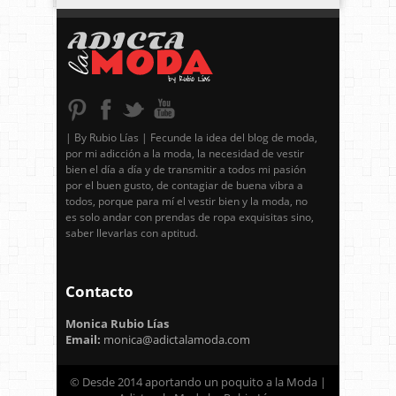
| By Rubio Lías | Fecunde la idea del blog de moda,
por mi adicción a la moda, la necesidad de vestir
bien el día a día y de transmitir a todos mi pasión
por el buen gusto, de contagiar de buena vibra a
todos, porque para mí el vestir bien y la moda, no
es solo andar con prendas de ropa exquisitas sino,
saber llevarlas con aptitud.
Contacto
Monica Rubio Lías
Email:
monica@adictalamoda.com
© Desde 2014 aportando un poquito a la Moda |