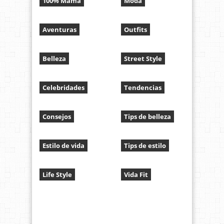
100% Mamá
Moda
Aventuras
Outfits
Belleza
Street Style
Celebridades
Tendencias
Consejos
Tips de belleza
Estilo de vida
Tips de estilo
Life Style
Vida Fit