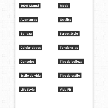
100% Mamá
Moda
Aventuras
Outfits
Belleza
Street Style
Celebridades
Tendencias
Consejos
Tips de belleza
Estilo de vida
Tips de estilo
Life Style
Vida Fit