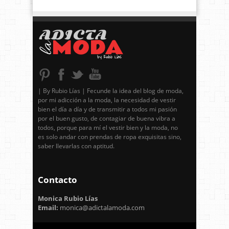
| By Rubio Lías | Fecunde la idea del blog de moda,
por mi adicción a la moda, la necesidad de vestir
bien el día a día y de transmitir a todos mi pasión
por el buen gusto, de contagiar de buena vibra a
todos, porque para mí el vestir bien y la moda, no
es solo andar con prendas de ropa exquisitas sino,
saber llevarlas con aptitud.
Contacto
Monica Rubio Lías
Email:
monica@adictalamoda.com