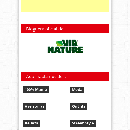
Bloguera oficial de:
Aquí hablamos de…
100% Mamá
Moda
Aventuras
Outfits
Belleza
Street Style