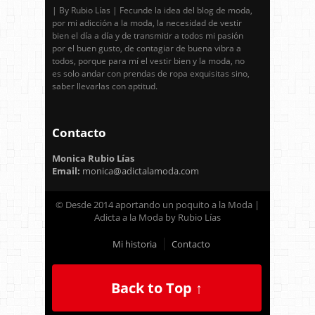
| By Rubio Lías | Fecunde la idea del blog de moda,
por mi adicción a la moda, la necesidad de vestir
bien el día a día y de transmitir a todos mi pasión
por el buen gusto, de contagiar de buena vibra a
todos, porque para mí el vestir bien y la moda, no
es solo andar con prendas de ropa exquisitas sino,
saber llevarlas con aptitud.
Contacto
Monica Rubio Lías
Email:
monica@adictalamoda.com
© Desde 2014 aportando un poquito a la Moda |
Adicta a la Moda by Rubio Lías
Mi historia
Contacto
Back to Top ↑