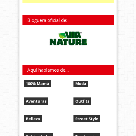
Bloguera oficial de:
Aquí hablamos de…
100% Mamá
Moda
Aventuras
Outfits
Belleza
Street Style