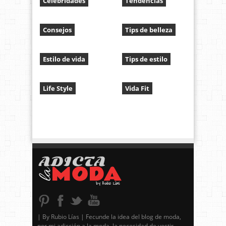
Celebridades
Tendencias
Consejos
Tips de belleza
Estilo de vida
Tips de estilo
Life Style
Vida Fit
| By Rubio Lías | Fecunde la idea del blog de moda,
por mi adicción a la moda, la necesidad de vestir