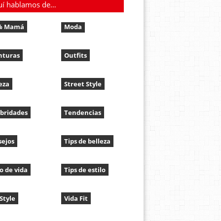
uí hablamos de…
% Mamá
Moda
nturas
Outfits
eza
Street Style
bridades
Tendencias
sejos
Tips de belleza
lo de vida
Tips de estilo
 Style
Vida Fit