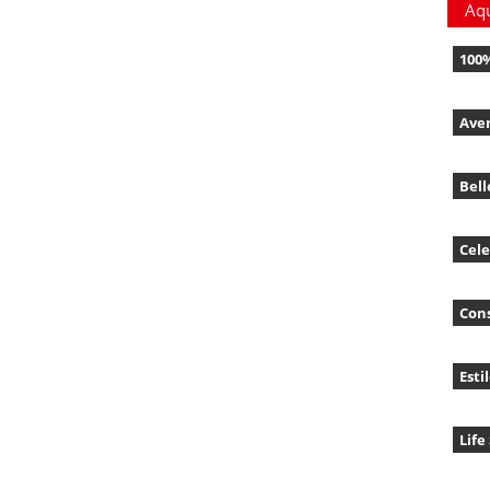
Aq
100
Ave
Bell
Cele
Con
Esti
Life