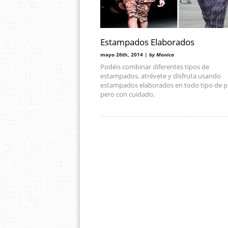
Estampados Elaborados
mayo 26th, 2014 |
by Monica
Podéis combinar diferentes tipos de
estampados, atrévete y disfruta usando
estampados elaborados en todo tipo de 
pero con cuidado,