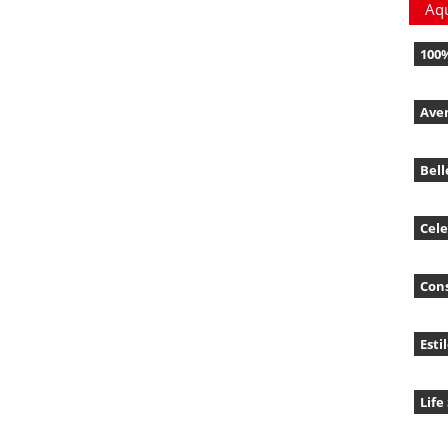
Aq
100
Ave
Bell
Cele
Con
Esti
Life