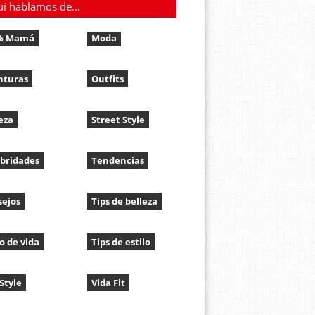
uí hablamos de…
% Mamá
Moda
nturas
Outfits
eza
Street Style
bridades
Tendencias
sejos
Tips de belleza
lo de vida
Tips de estilo
 Style
Vida Fit