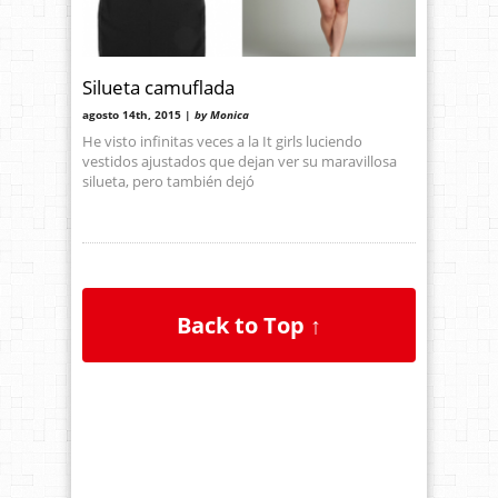
Silueta camuflada
agosto 14th, 2015 |
by Monica
He visto infinitas veces a la It girls luciendo
vestidos ajustados que dejan ver su maravillosa
silueta, pero también dejó
Back to Top ↑