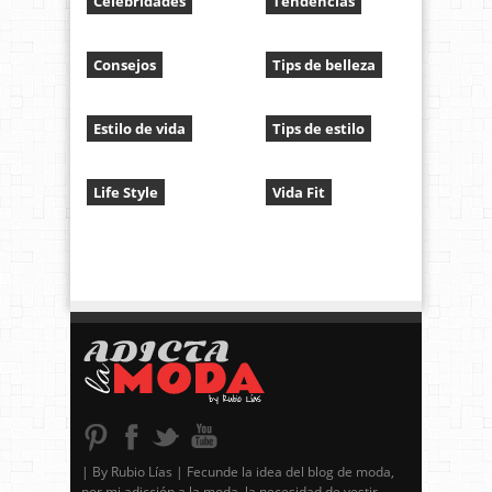
Celebridades
Tendencias
Consejos
Tips de belleza
Estilo de vida
Tips de estilo
Life Style
Vida Fit
| By Rubio Lías | Fecunde la idea del blog de moda,
por mi adicción a la moda, la necesidad de vestir