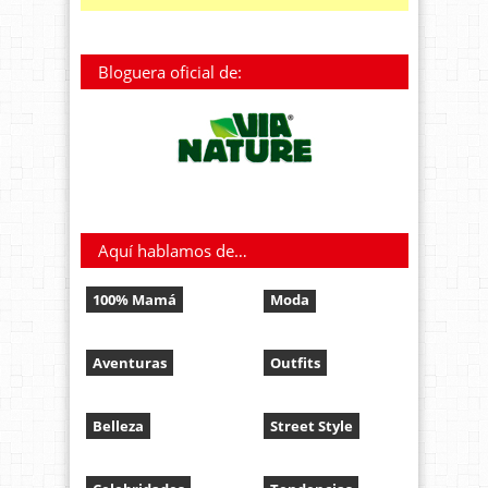
Bloguera oficial de:
Aquí hablamos de…
100% Mamá
Moda
Aventuras
Outfits
Belleza
Street Style