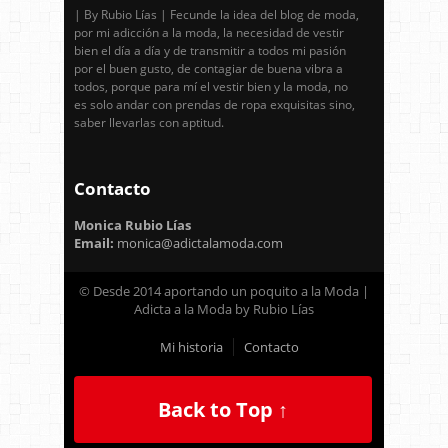
| By Rubio Lías | Fecunde la idea del blog de moda,
por mi adicción a la moda, la necesidad de vestir
bien el día a día y de transmitir a todos mi pasión
por el buen gusto, de contagiar de buena vibra a
todos, porque para mí el vestir bien y la moda, no
es solo andar con prendas de ropa exquisitas sino,
saber llevarlas con aptitud.
Contacto
Monica Rubio Lías
Email:
monica@adictalamoda.com
© Desde 2014 aportando un poquito a la Moda |
Adicta a la Moda by Rubio Lías
Mi historia
Contacto
Back to Top ↑