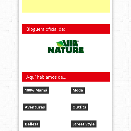
Bloguera oficial de:
Aquí hablamos de…
100% Mamá
Moda
Aventuras
Outfits
Belleza
Street Style