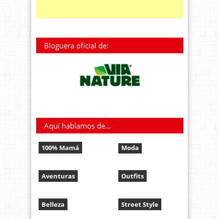
Bloguera oficial de:
Aquí hablamos de…
100% Mamá
Moda
Aventuras
Outfits
Belleza
Street Style