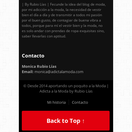
| By Rubio Lías | Fecunde la idea del blog de moda,
por mi adicción a la moda, la necesidad de vestir
bien el día a día y de transmitir a todos mi pasión
por el buen gusto, de contagiar de buena vibra a
todos, porque para mí el vestir bien y la moda, no
es solo andar con prendas de ropa exquisitas sino,
saber llevarlas con aptitud.
Contacto
Monica Rubio Lías
Email:
monica@adictalamoda.com
© Desde 2014 aportando un poquito a la Moda |
Adicta a la Moda by Rubio Lías
Mi historia
Contacto
Back to Top ↑