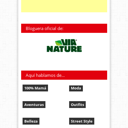
Bloguera oficial de:
Aquí hablamos de…
100% Mamá
Moda
Aventuras
Outfits
Belleza
Street Style