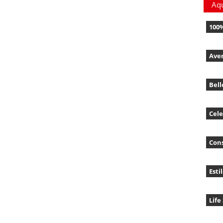
Aq
100
Ave
Bell
Cele
Con
Esti
Life