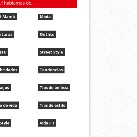
uí hablamos de…
% Mamá
Moda
nturas
Outfits
eza
Street Style
bridades
Tendencias
sejos
Tips de belleza
lo de vida
Tips de estilo
 Style
Vida Fit