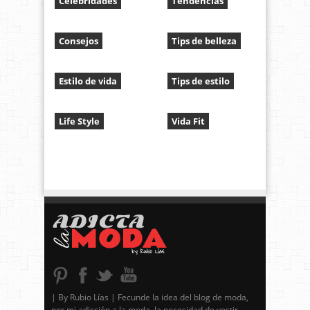
Celebridades
Tendencias
Consejos
Tips de belleza
Estilo de vida
Tips de estilo
Life Style
Vida Fit
| By Rubio Lías | Fecunde la idea del blog de moda,
por mi adicción a la moda, la necesidad de vestir