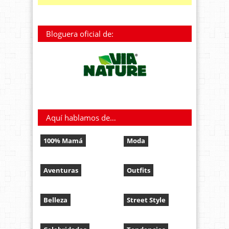
Bloguera oficial de:
Aquí hablamos de…
100% Mamá
Moda
Aventuras
Outfits
Belleza
Street Style