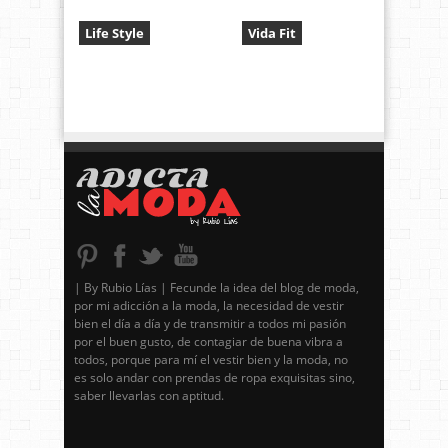
Life Style
Vida Fit
| By Rubio Lías | Fecunde la idea del blog de moda,
por mi adicción a la moda, la necesidad de vestir
bien el día a día y de transmitir a todos mi pasión
por el buen gusto, de contagiar de buena vibra a
todos, porque para mí el vestir bien y la moda, no
es solo andar con prendas de ropa exquisitas sino,
saber llevarlas con aptitud.