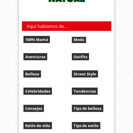
Aquí hablamos de…
100% Mamá
Moda
Aventuras
Outfits
Belleza
Street Style
Celebridades
Tendencias
Consejos
Tips de belleza
Estilo de vida
Tips de estilo