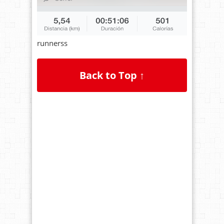
runnerss
Back to Top ↑