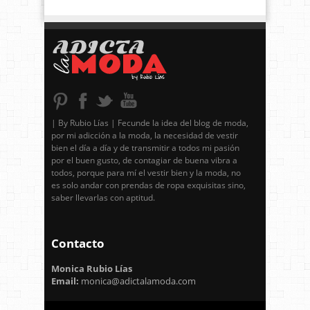
| By Rubio Lías | Fecunde la idea del blog de moda,
por mi adicción a la moda, la necesidad de vestir
bien el día a día y de transmitir a todos mi pasión
por el buen gusto, de contagiar de buena vibra a
todos, porque para mí el vestir bien y la moda, no
es solo andar con prendas de ropa exquisitas sino,
saber llevarlas con aptitud.
Contacto
Monica Rubio Lías
Email:
monica@adictalamoda.com