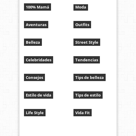
100% Mamá
Moda
Aventuras
Outfits
Belleza
Street Style
Celebridades
Tendencias
Consejos
Tips de belleza
Estilo de vida
Tips de estilo
Life Style
Vida Fit