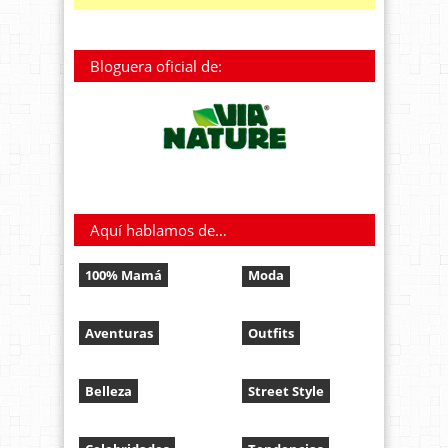
Bloguera oficial de:
Aquí hablamos de…
100% Mamá
Moda
Aventuras
Outfits
Belleza
Street Style