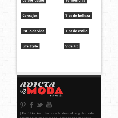
Celebridades
Tendencias
Consejos
Tips de belleza
Estilo de vida
Tips de estilo
Life Style
Vida Fit
| By Rubio Lías | Fecunde la idea del blog de moda,
por mi adicción a la moda, la necesidad de vestir