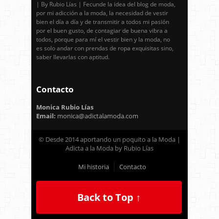
| By Rubio Lías | Fecunde la idea del blog de moda,
por mi adicción a la moda, la necesidad de vestir
bien el día a día y de transmitir a todos mi pasión
por el buen gusto, de contagiar de buena vibra a
todos, porque para mí el vestir bien y la moda, no
es solo andar con prendas de ropa exquisitas sino,
saber llevarlas con aptitud.
Contacto
Monica Rubio Lías
Email:
monica@adictalamoda.com
© Desde 2014 aportando un poquito a la Moda |
Adicta a la Moda by Rubio Lías
Mi historia
Contacto
Back to Top ↑