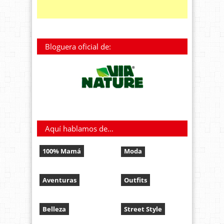
Bloguera oficial de:
Aquí hablamos de…
100% Mamá
Moda
Aventuras
Outfits
Belleza
Street Style