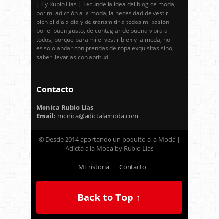
| By Rubio Lías | Fecunde la idea del blog de moda,
por mi adicción a la moda, la necesidad de vestir
bien el día a día y de transmitir a todos mi pasión
por el buen gusto, de contagiar de buena vibra a
todos, porque para mí el vestir bien y la moda, no
es solo andar con prendas de ropa exquisitas sino,
saber llevarlas con aptitud.
Contacto
Monica Rubio Lías
Email:
monica@adictalamoda.com
© Desde 2014 aportando un poquito a la Moda |
Adicta a la Moda by Rubio Lías
Mi historia
Contacto
Back to Top ↑