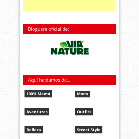
Bloguera oficial de:
Aquí hablamos de…
100% Mamá
Moda
Aventuras
Outfits
Belleza
Street Style