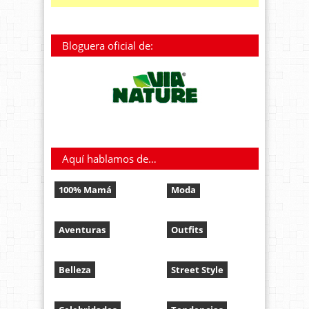
Bloguera oficial de:
Aquí hablamos de…
100% Mamá
Moda
Aventuras
Outfits
Belleza
Street Style