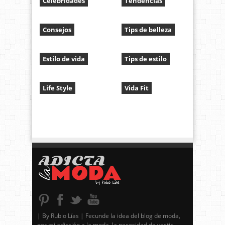
Celebridades
Tendencias
Consejos
Tips de belleza
Estilo de vida
Tips de estilo
Life Style
Vida Fit
| By Rubio Lías | Fecunde la idea del blog de moda,
por mi adicción a la moda, la necesidad de vestir