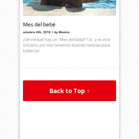
Mes del bebé
octubre 4th, 2016 |
by Monica
¿De verdad hay un “Mes del bebé”? Si, y es este
octubre, por eso tenemos buenas noticias para
todas las
Back to Top ↑