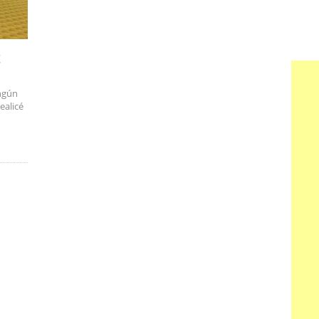
!
ingún
ealicé