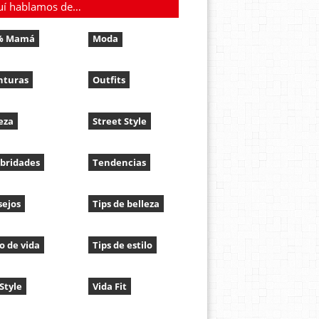
uí hablamos de…
% Mamá
Moda
nturas
Outfits
eza
Street Style
bridades
Tendencias
sejos
Tips de belleza
lo de vida
Tips de estilo
 Style
Vida Fit