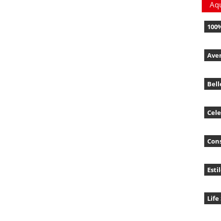
Aq
100
Ave
Bell
Cele
Con
Esti
Life