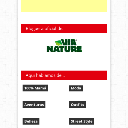
Bloguera oficial de:
Aquí hablamos de…
100% Mamá
Moda
Aventuras
Outfits
Belleza
Street Style