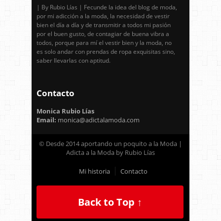
| By Rubio Lías | Fecunde la idea del blog de moda,
por mi adicción a la moda, la necesidad de vestir
bien el día a día y de transmitir a todos mi pasión
por el buen gusto, de contagiar de buena vibra a
todos, porque para mí el vestir bien y la moda, no
es solo andar con prendas de ropa exquisitas sino,
saber llevarlas con aptitud.
Contacto
Monica Rubio Lías
Email:
monica@adictalamoda.com
© Desde 2014 aportando un poquito a la Moda |
Adicta a la Moda by Rubio Lías
Mi historia
Contacto
Back to Top ↑