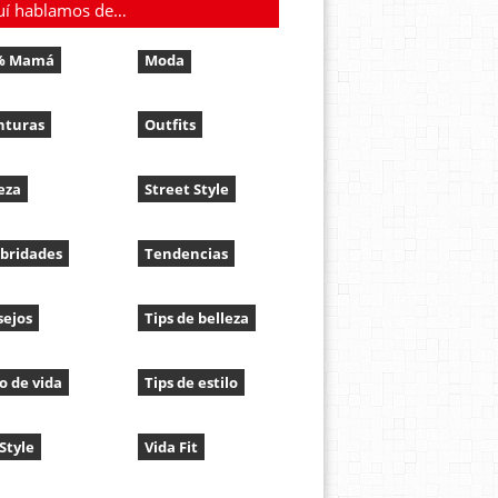
uí hablamos de…
% Mamá
Moda
nturas
Outfits
eza
Street Style
bridades
Tendencias
sejos
Tips de belleza
lo de vida
Tips de estilo
 Style
Vida Fit