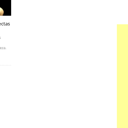
ectas
s
eza.