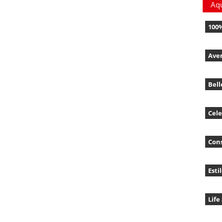
Aq
100
Ave
Bell
Cele
Con
Esti
Life