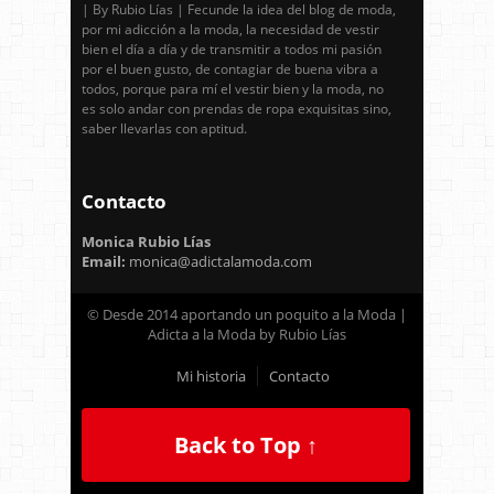
| By Rubio Lías | Fecunde la idea del blog de moda,
por mi adicción a la moda, la necesidad de vestir
bien el día a día y de transmitir a todos mi pasión
por el buen gusto, de contagiar de buena vibra a
todos, porque para mí el vestir bien y la moda, no
es solo andar con prendas de ropa exquisitas sino,
saber llevarlas con aptitud.
Contacto
Monica Rubio Lías
Email:
monica@adictalamoda.com
© Desde 2014 aportando un poquito a la Moda |
Adicta a la Moda by Rubio Lías
Mi historia
Contacto
Back to Top ↑