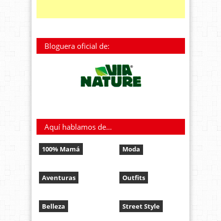
Bloguera oficial de:
Aquí hablamos de…
100% Mamá
Moda
Aventuras
Outfits
Belleza
Street Style