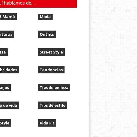
uí hablamos de…
% Mamá
Moda
nturas
Outfits
eza
Street Style
bridades
Tendencias
sejos
Tips de belleza
lo de vida
Tips de estilo
 Style
Vida Fit