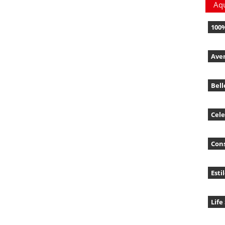
Aq
100
Ave
Bell
Cele
Con
Esti
Life