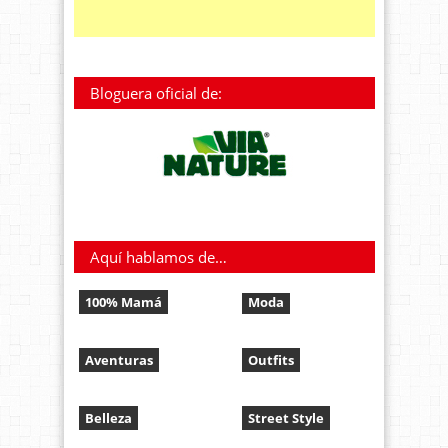
Bloguera oficial de:
Aquí hablamos de…
100% Mamá
Moda
Aventuras
Outfits
Belleza
Street Style