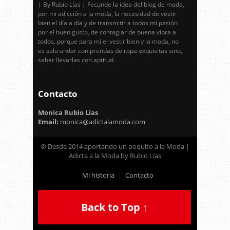
| By Rubio Lías | Fecunde la idea del blog de moda,
por mi adicción a la moda, la necesidad de vestir
bien el día a día y de transmitir a todos mi pasión
por el buen gusto, de contagiar de buena vibra a
todos, porque para mí el vestir bien y la moda, no
es solo andar con prendas de ropa exquisitas sino,
saber llevarlas con aptitud.
Contacto
Monica Rubio Lías
Email:
monica@adictalamoda.com
© Desde 2014 aportando un poquito a la Moda |
Adicta a la Moda by Rubio Lías
Mi historia
Contacto
Back to Top ↑