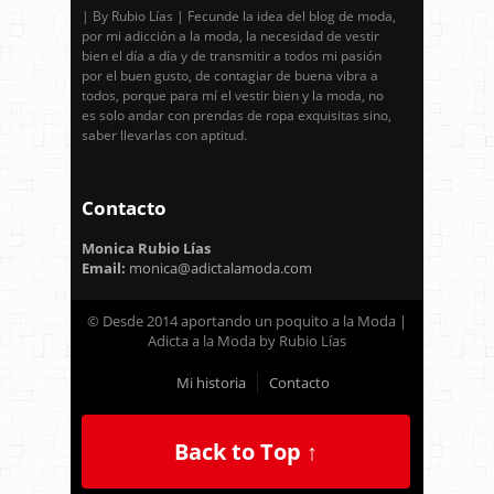
| By Rubio Lías | Fecunde la idea del blog de moda,
por mi adicción a la moda, la necesidad de vestir
bien el día a día y de transmitir a todos mi pasión
por el buen gusto, de contagiar de buena vibra a
todos, porque para mí el vestir bien y la moda, no
es solo andar con prendas de ropa exquisitas sino,
saber llevarlas con aptitud.
Contacto
Monica Rubio Lías
Email:
monica@adictalamoda.com
© Desde 2014 aportando un poquito a la Moda |
Adicta a la Moda by Rubio Lías
Mi historia
Contacto
Back to Top ↑