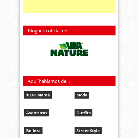
Bloguera oficial de:
Aquí hablamos de…
100% Mamá
Moda
Aventuras
Outfits
Belleza
Street Style