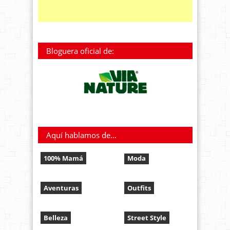
Bloguera oficial de:
Aquí hablamos de…
100% Mamá
Moda
Aventuras
Outfits
Belleza
Street Style