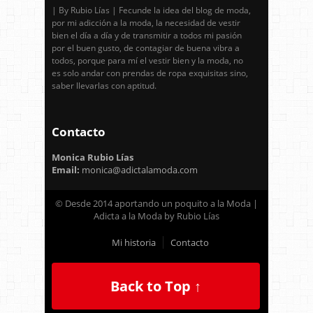
| By Rubio Lías | Fecunde la idea del blog de moda,
por mi adicción a la moda, la necesidad de vestir
bien el día a día y de transmitir a todos mi pasión
por el buen gusto, de contagiar de buena vibra a
todos, porque para mí el vestir bien y la moda, no
es solo andar con prendas de ropa exquisitas sino,
saber llevarlas con aptitud.
Contacto
Monica Rubio Lías
Email:
monica@adictalamoda.com
© Desde 2014 aportando un poquito a la Moda |
Adicta a la Moda by Rubio Lías
Mi historia
Contacto
Back to Top ↑