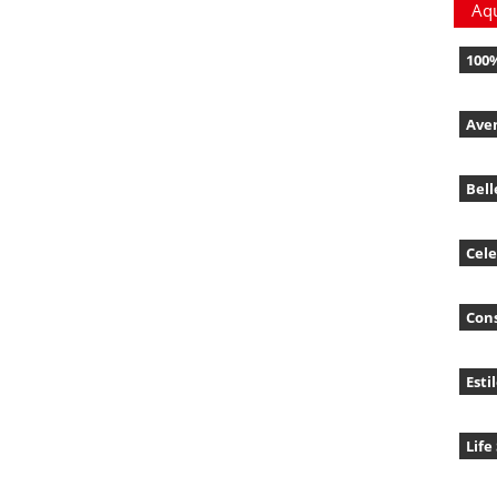
Aq
100
Ave
Bell
Cele
Con
Esti
Life