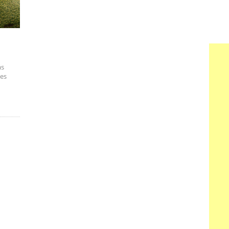
ás
bes