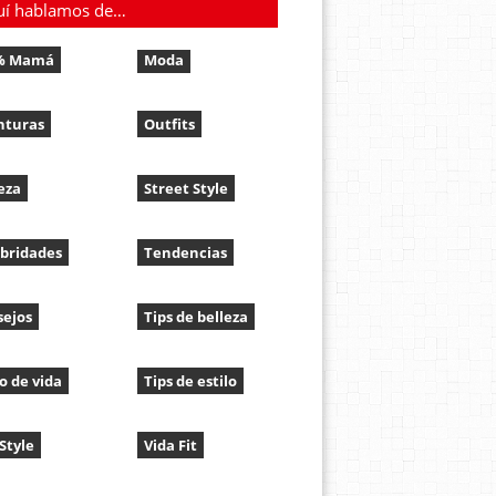
uí hablamos de…
% Mamá
Moda
nturas
Outfits
eza
Street Style
bridades
Tendencias
sejos
Tips de belleza
lo de vida
Tips de estilo
 Style
Vida Fit