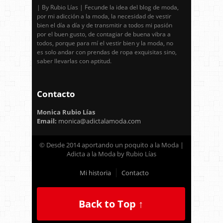
| By Rubio Lías | Fecunde la idea del blog de moda,
por mi adicción a la moda, la necesidad de vestir
bien el día a día y de transmitir a todos mi pasión
por el buen gusto, de contagiar de buena vibra a
todos, porque para mí el vestir bien y la moda, no
es solo andar con prendas de ropa exquisitas sino,
saber llevarlas con aptitud.
Contacto
Monica Rubio Lías
Email:
monica@adictalamoda.com
© Desde 2014 aportando un poquito a la Moda |
Adicta a la Moda by Rubio Lías
Mi historia
Contacto
Back to Top ↑