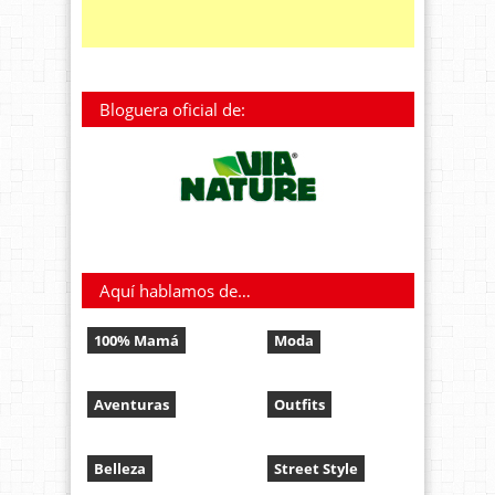
Bloguera oficial de:
Aquí hablamos de…
100% Mamá
Moda
Aventuras
Outfits
Belleza
Street Style