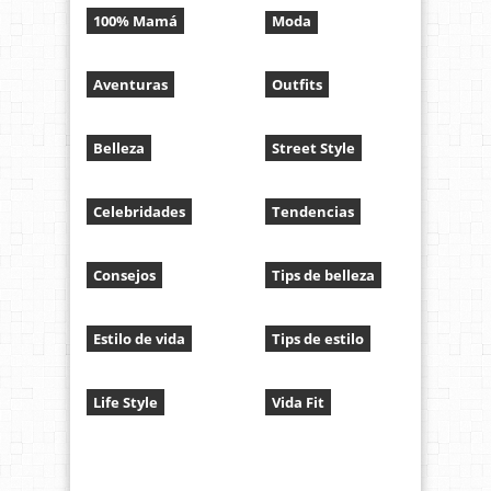
100% Mamá
Moda
Aventuras
Outfits
Belleza
Street Style
Celebridades
Tendencias
Consejos
Tips de belleza
Estilo de vida
Tips de estilo
Life Style
Vida Fit