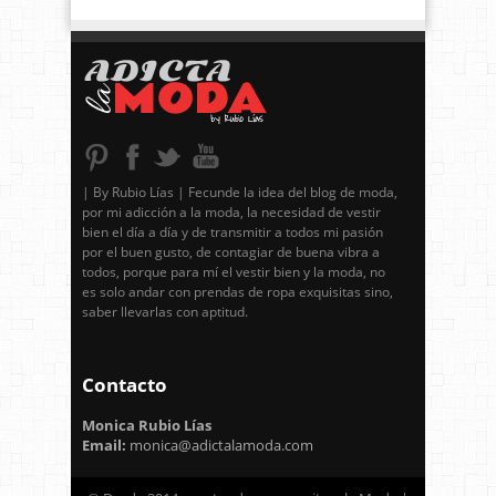
| By Rubio Lías | Fecunde la idea del blog de moda,
por mi adicción a la moda, la necesidad de vestir
bien el día a día y de transmitir a todos mi pasión
por el buen gusto, de contagiar de buena vibra a
todos, porque para mí el vestir bien y la moda, no
es solo andar con prendas de ropa exquisitas sino,
saber llevarlas con aptitud.
Contacto
Monica Rubio Lías
Email:
monica@adictalamoda.com