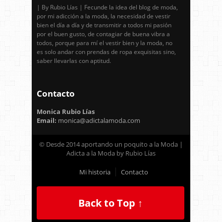
| By Rubio Lías | Fecunde la idea del blog de moda,
por mi adicción a la moda, la necesidad de vestir
bien el día a día y de transmitir a todos mi pasión
por el buen gusto, de contagiar de buena vibra a
todos, porque para mí el vestir bien y la moda, no
es solo andar con prendas de ropa exquisitas sino,
saber llevarlas con aptitud.
Contacto
Monica Rubio Lías
Email:
monica@adictalamoda.com
© Desde 2014 aportando un poquito a la Moda |
Adicta a la Moda by Rubio Lías
Mi historia
Contacto
Back to Top ↑