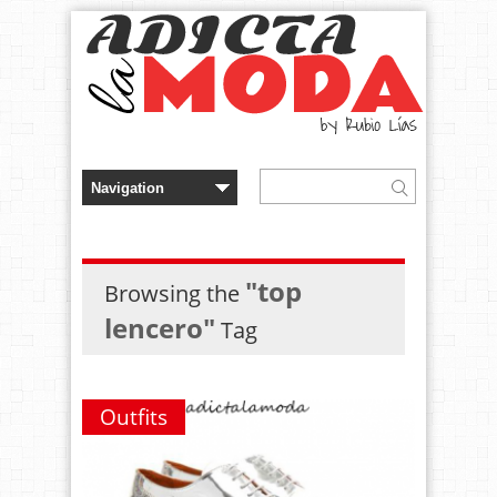
"top
Browsing the
lencero"
Tag
Outfits