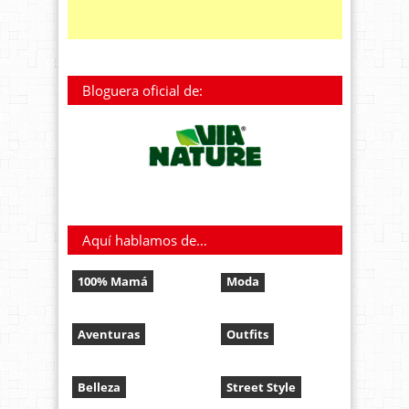
Bloguera oficial de:
Aquí hablamos de…
100% Mamá
Moda
Aventuras
Outfits
Belleza
Street Style