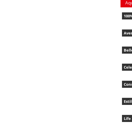
Aq
100
Ave
Bell
Cele
Con
Esti
Life