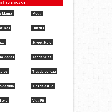
uí hablamos de…
% Mamá
Moda
nturas
Outfits
eza
Street Style
bridades
Tendencias
sejos
Tips de belleza
lo de vida
Tips de estilo
 Style
Vida Fit