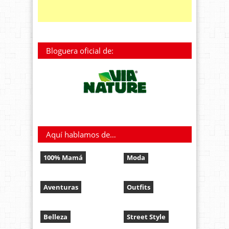
Bloguera oficial de:
Aquí hablamos de…
100% Mamá
Moda
Aventuras
Outfits
Belleza
Street Style