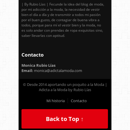
| By Rubio Lías | Fecunde la idea del blog de moda,
por mi adicción a la moda, la necesidad de vestir
bien el día a día y de transmitir a todos mi pasión
por el buen gusto, de contagiar de buena vibra a
todos, porque para mí el vestir bien y la moda, no
es solo andar con prendas de ropa exquisitas sino,
saber llevarlas con aptitud.
Contacto
Monica Rubio Lías
Email:
monica@adictalamoda.com
© Desde 2014 aportando un poquito a la Moda |
Adicta a la Moda by Rubio Lías
Mi historia
Contacto
Back to Top ↑