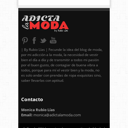
| By Rubio Lías | Fecunde la idea del blog de moda,
por mi adicción a la moda, la necesidad de vestir
bien el día a día y de transmitir a todos mi pasión
por el buen gusto, de contagiar de buena vibra a
todos, porque para mí el vestir bien y la moda, no
es solo andar con prendas de ropa exquisitas sino,
saber llevarlas con aptitud.
Contacto
Monica Rubio Lías
Email:
monica@adictalamoda.com