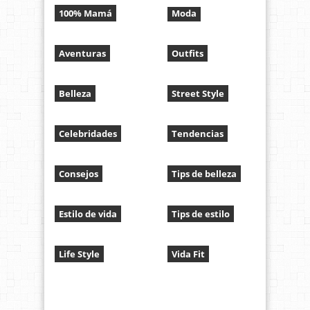
100% Mamá
Moda
Aventuras
Outfits
Belleza
Street Style
Celebridades
Tendencias
Consejos
Tips de belleza
Estilo de vida
Tips de estilo
Life Style
Vida Fit