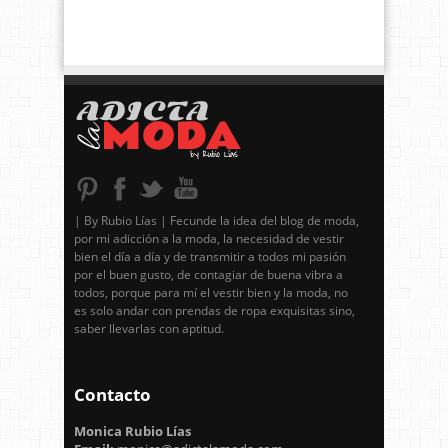
| By Rubio Lías | Fecunde la idea del blog de moda,
por mi adicción a la moda, la necesidad de vestir
bien el día a día y de transmitir a todos mi pasión
por el buen gusto, de contagiar de buena vibra a
todos, porque para mí el vestir bien y la moda, no
es solo andar con prendas de ropa exquisitas sino,
saber llevarlas con aptitud.
Contacto
Monica Rubio Lías