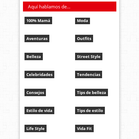
Aquí hablamos de…
100% Mamá
Moda
Aventuras
Outfits
Belleza
Street Style
Celebridades
Tendencias
Consejos
Tips de belleza
Estilo de vida
Tips de estilo
Life Style
Vida Fit