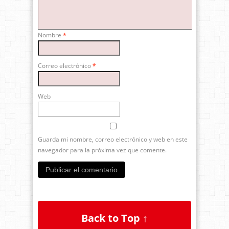
Nombre
*
Correo electrónico
*
Web
Guarda mi nombre, correo electrónico y web en este
navegador para la próxima vez que comente.
Back to Top ↑