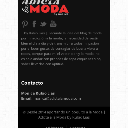
| By Rubio Lías | Fecunde la idea del blog de moda,
por mi adicción a la moda, la necesidad de vestir
bien el día a día y de transmitir a todos mi pasión
por el buen gusto, de contagiar de buena vibra a
todos, porque para mí el vestir bien y la moda, no
es solo andar con prendas de ropa exquisitas sino,
saber llevarlas con aptitud.
Contacto
Monica Rubio Lías
Email:
monica@adictalamoda.com
© Desde 2014 aportando un poquito a la Moda |
Adicta a la Moda by Rubio Lías