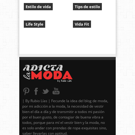
Estilo de vida
Tips de estilo
Life Style
Vida Fit
| By Rubio Lías | Fecunde la idea del blog de moda,
por mi adicción a la moda, la necesidad de vestir
bien el día a día y de transmitir a todos mi pasión
por el buen gusto, de contagiar de buena vibra a
todos, porque para mí el vestir bien y la moda, no
es solo andar con prendas de ropa exquisitas sino,
saber llevarlas con aptitud.