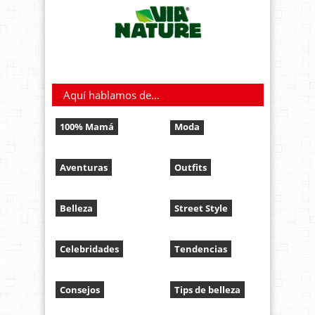
Aquí hablamos de…
100% Mamá
Moda
Aventuras
Outfits
Belleza
Street Style
Celebridades
Tendencias
Consejos
Tips de belleza