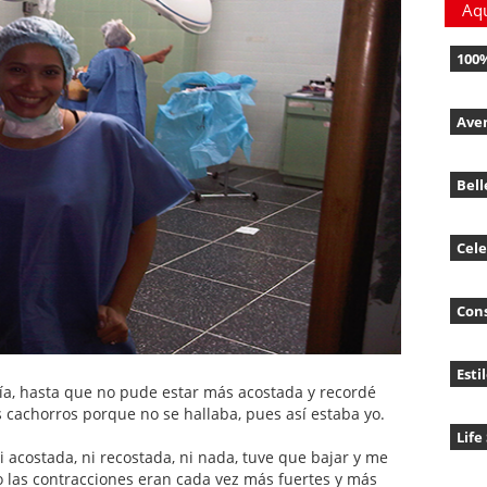
Aq
100
Ave
Bell
Cele
Con
Esti
tía, hasta que no pude estar más acostada y recordé
s cachorros porque no se hallaba, pues así estaba yo.
Life
i acostada, ni recostada, ni nada, tuve que bajar y me
o las contracciones eran cada vez más fuertes y más