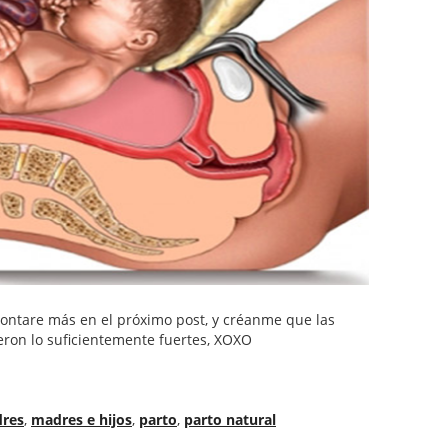
s contare más en el próximo post, y créanme que las
eron lo suficientemente fuertes, XOXO
res
,
madres e hijos
,
parto
,
parto natural