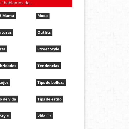
uí hablamos de…
% Mamá
Moda
nturas
Outfits
eza
Street Style
bridades
Tendencias
sejos
Tips de belleza
lo de vida
Tips de estilo
 Style
Vida Fit