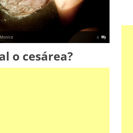
 Monica
0
al o cesárea?